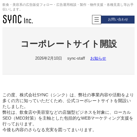
内
飲食・美容系の広告販促フォロー・広告運用相談・製作・物件支援・各種見直し等お手
伝いします。
容
を
お問い合わせ
ス
キ
ッ
プ
コーポレートサイト開設
2026年2月10日
sync-staff
お知らせ
この度、株式会社SYNC（シンク）は、弊社の事業内容や活動をより
多くの方に知っていただくため、公式コーポレートサイトを開設い
たしました。
弊社は、飲食店や美容室などの店舗型ビジネスを対象に、ローカル
SEO（MEO対策）を主軸とした包括的なWEBマーケティング支援を
行っております。
今後も内容のさらなる充実を図ってまいります。