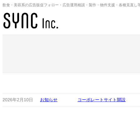
内
飲食・美容系の広告販促フォロー・広告運用相談・製作・物件支援・各種見直し
容
を
ス
キ
ッ
プ
2026年2月10日
お知らせ
コーポレートサイト開設